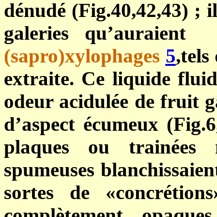
dénudé (Fig.40,42,43) ; il
galeries qu’auraien
(sapro)xylophages
5
,tels
extraite. Ce liquide flui
odeur acidulée de fruit gâ
d’aspect écumeux (Fig.6
plaques ou trainées 
spumeuses blanchissaien
sortes de «concrétion
complètement opaques