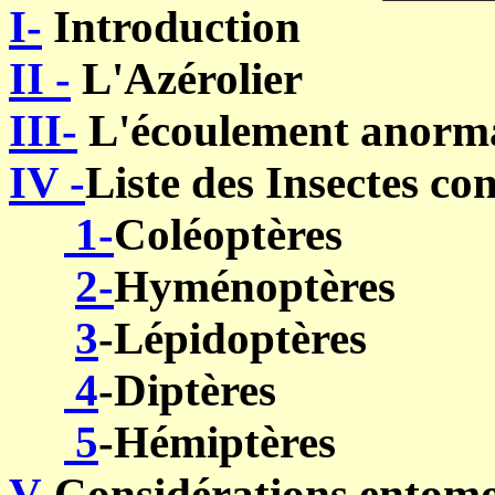
I-
Introduction
II -
L'Azérolier
III-
L'écoulement anorma
IV -
Liste des
In
sectes
co
1-
Coléoptères
2-
Hyménoptères
3
-Lépidoptères
4
-Diptères
5
-Hémiptères
V
-Considérations
entomo