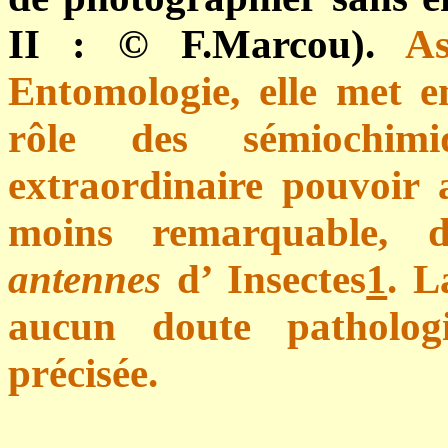
II :
© F.Marcou)
.
As
Entomologie, elle met 
rôle des sémiochim
extraordinaire pouvoir at
moins remarquable,
antennes
d’ Insectes
1
. L
aucun doute patholog
précisée.