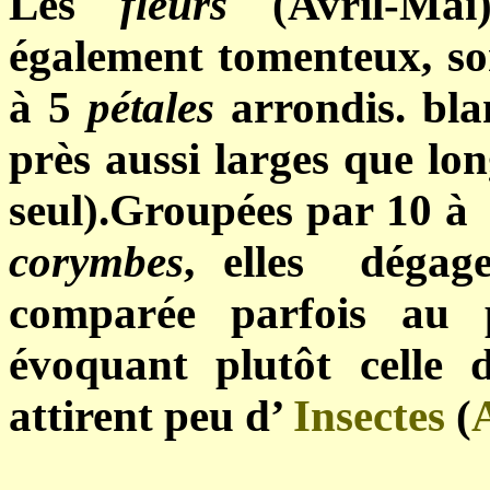
Les
fleurs
(Avril-Mai
également tomenteux, son
à 5
pétales
arrondis. bla
près aussi larges que lo
seul).Groupées par 10 à
corymbes
, elles dégag
comparée parfois au 
évoquant plutôt celle
attirent peu d’
Insectes
(