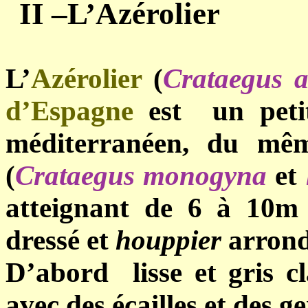
II –L’Azérolier
L’
Azérolier
(
Crataegus a
d’Espagne
est un petit
méditerranéen, du mê
(
Crataegus monogyna
et
atteignant de 6 à 10m
dressé et
houppier
arrond
D’abord lisse et gris cla
avec des écailles et des g