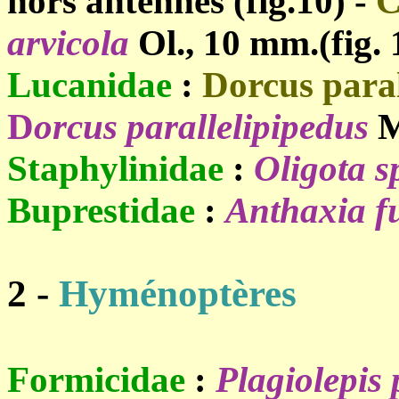
hors antennes (fig.10) -
C
arvicola
Ol., 10 mm.(fig. 
Lucanidae
:
Dorcus paral
D
orcus parallelipipedus
M
Staphylinidae
:
Oligota s
Buprestidae
:
Anthaxia f
2 -
Hyménoptères
Formicidae
:
Plagiolepis