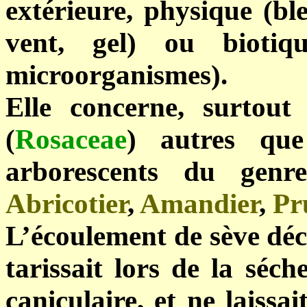
extérieure, physique (bl
vent, gel) ou biotiq
microorganismes).
Elle concerne, surto
(
Rosaceae
) autres que
arborescents du gen
Abricotier
,
Amandier
,
Pr
L’écoulement de sève décr
tarissait lors de la séc
caniculaire, et ne laissa