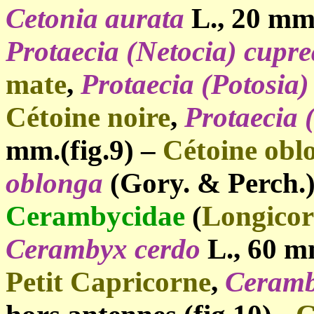
Cetonia aurata
L., 20 mm.
Protaecia (Netocia) cupre
mate
,
Protaecia (Potosia)
Cétoine noire
,
Protaecia 
mm.(fig.9) –
Cétoine obl
oblonga
(Gory. & Perch.)
Cerambycidae
(
Longicor
Cerambyx cerdo
L., 60 mm
Petit Capricorne
,
Ceramb