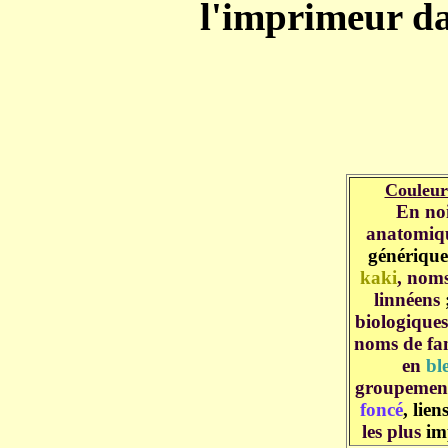
l'imprimeur
da
Couleur
En noi
anatomiq
générique
kaki
, noms
linnéens
biologiques
noms de fa
en
bl
groupements
foncé
, lien
les plu
s
im