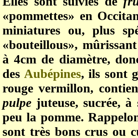
Elles sont suivies de
fru
«pommettes» en Occita
miniatures ou, plus spé
«bouteillous», mûrissan
à 4cm de diamètre, donc
des
Aubépines
, ils sont
rouge vermillon, conti
pulpe
juteuse, sucrée, à
peu la pomme. Rappelons
sont très bons crus ou c